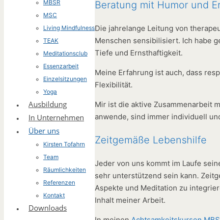
MBSR
Beratung mit Humor und Er
MSC
Die jahrelange Leitung von therapeu
Living Mindfulness
Menschen sensibilisiert. Ich habe g
TEAK
Tiefe und Ernsthaftigkeit.
Meditationsclub
Essenzarbeit
Meine Erfahrung ist auch, dass resp
Einzelsitzungen
Flexibilität.
Yoga
Ausbildung
Mir ist die aktive Zusammenarbeit m
anwende, sind immer individuell un
In Unternehmen
Über uns
Zeitgemäße Lebenshilfe
Kirsten Tofahrn
Team
Jeder von uns kommt im Laufe seine
Räumlichkeiten
sehr unterstützend sein kann. Zeitg
Referenzen
Aspekte und Meditation zu integrier
Kontakt
Inhalt meiner Arbeit.
Downloads
In meinen
Achtsamkeitskursen
MB