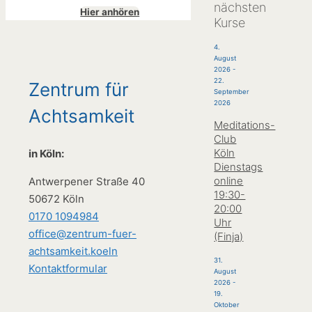
nächsten
Hier anhören
Kurse
4.
August
2026
-
22.
Zentrum für
September
2026
Achtsamkeit
Meditations-
Club
Köln
in Köln:
Dienstags
online
Antwerpener Straße 40
19:30-
50672 Köln
20:00
0170 1094984
Uhr
office@zentrum-fuer-
(Finja)
achtsamkeit.koeln
31.
Kontaktformular
August
2026
-
19.
Oktober