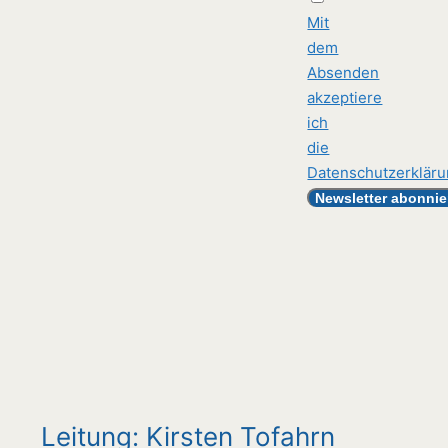
Mit
dem
Absenden
akzeptiere
ich
die
Datenschutzerklär
Leitung: Kirsten Tofahrn