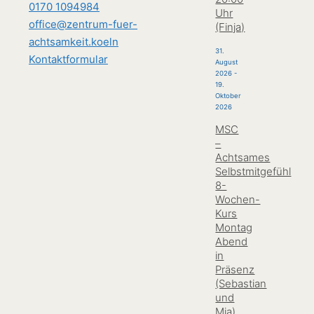
0170 1094984
Uhr
office@zentrum-fuer-
(Finja)
achtsamkeit.koeln
31.
Kontaktformular
August
2026
-
19.
Oktober
2026
MSC
–
Achtsames
Selbstmitgefühl
8-
Wochen-
Kurs
Montag
Abend
in
Präsenz
(Sebastian
und
Mia)